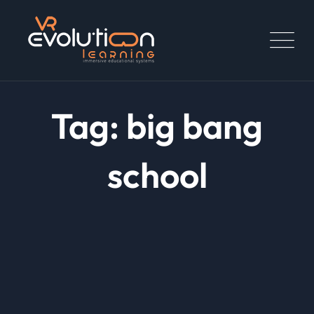
Skip
to
content
Tag: big bang
school