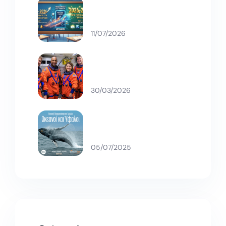
Νέα σχολική χρονιά, νέες
προκλήσεις!
11/07/2026
Artemis II -Επιστροφή
στη Σελήνη
30/03/2026
Ωκεανοί και Ύφαλοι, νέα
ταινία
05/07/2025