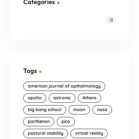
Categories
Blog
12
Tags
american journal of opthalmology
apollo
astronio
Athens
big bang school
moon
nasa
parthenon
pico
postural stability
virtual reality