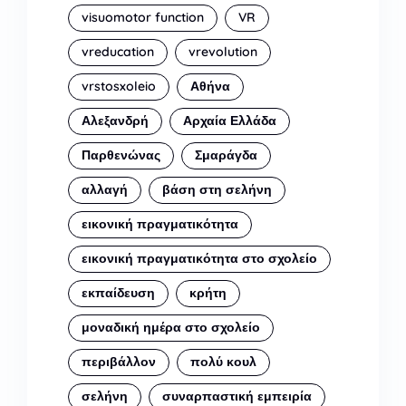
visuomotor function
VR
vreducation
vrevolution
vrstosxoleio
Αθήνα
Αλεξανδρή
Αρχαία Ελλάδα
Παρθενώνας
Σμαράγδα
αλλαγή
βάση στη σελήνη
εικονική πραγματικότητα
εικονική πραγματικότητα στο σχολείο
εκπαίδευση
κρήτη
μοναδική ημέρα στο σχολείο
περιβάλλον
πολύ κουλ
σελήνη
συναρπαστική εμπειρία