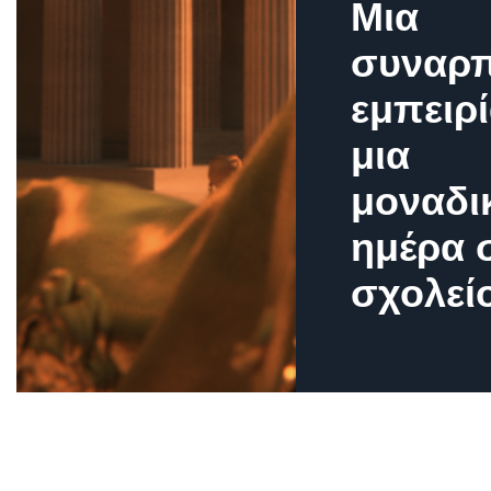
Μια
συναρπ
εμπειρί
μια
μοναδι
ημέρα 
σχολεί