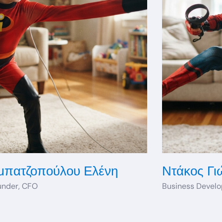
μπατζοπούλου Ελένη
Ντάκος Γι
nder, CFO
Business Devel