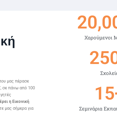
20,0
ική
Χαρούμενοι 
25
Σχολεί
που μας πέρασε
15
”
, σε πάνω από 100
ηγητές
ρει η Εικονική
Σεμινάρια Εκπα
τε μας σήμερα για