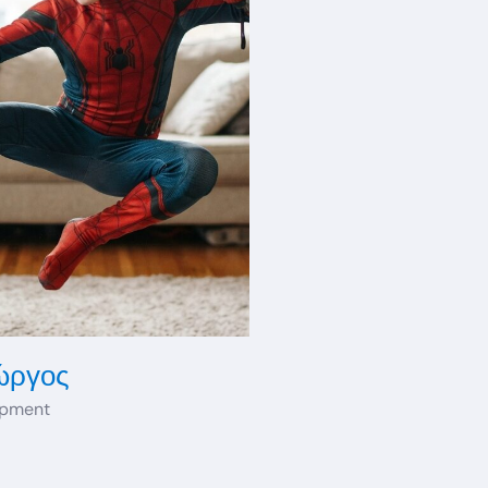
ώργος
opment