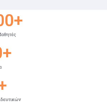
00
+
Μαθητές
0
+
α
+
ιδευτικών