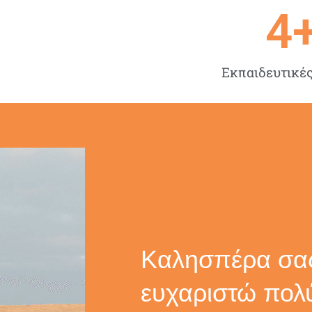
4
Εκπαιδευτικές
Καλησπέρα σα
ευχαριστώ πολ