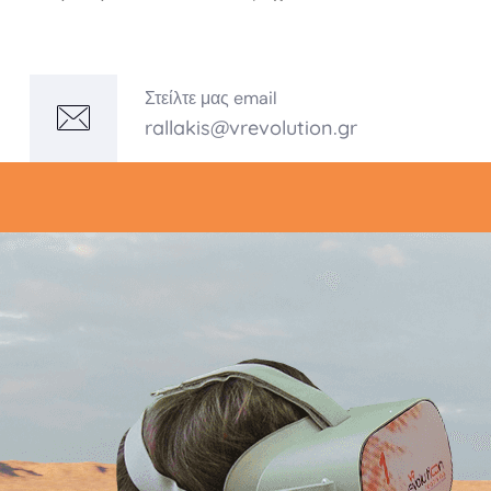
Στείλτε μας email
rallakis@vrevolution.gr